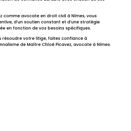
ez comme avocate en droit civil à Nîmes, vous
ntive, d’un soutien constant et d’une stratégie
rée en fonction de vos besoins spécifiques.
 résoudre votre litige, faites confiance à
onnalisme de Maître Chloé Picavez, avocate à Nîmes.
t pour convenir d’un rendez-vous et discuter de